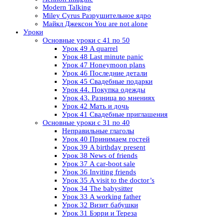
Modern Talking
Miley Cyrus Разрушительное ядро
Майкл Джексон You are not alone
Уроки
Основные уроки с 41 по 50
Урок 49 A quarrel
Урок 48 Last minute panic
Урок 47 Honeymoon plans
Урок 46 Последние детали
Урок 45 Свадебные подарки
Урок 44. Покупка одежды
Урок 43. Разница во мнениях
Урок 42 Мать и дочь
Урок 41 Свадебные приглашения
Основные уроки с 31 по 40
Неправильные глаголы
Урок 40 Принимаем гостей
Урок 39 A birthday present
Урок 38 News of friends
Урок 37 A car-boot sale
Урок 36 Inviting friends
Урок 35 A visit to the doctor’s
Урок 34 The babysitter
Урок 33 A working father
Урок 32 Визит бабушки
Урок 31 Бэрри и Тереза