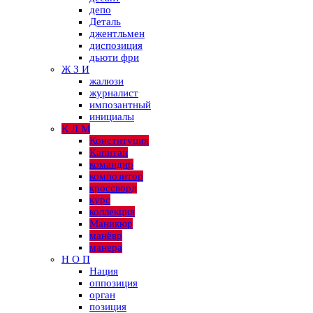
депо
Деталь
джентльмен
диспозиция
дьюти фри
Ж З И
жалюзи
журналист
импозантный
инициалы
К Л М
Конституция
Капитан
командир
композитор
кроссворд
курс
коллекция
Маникюр
манёвр
манера
Н О П
Нация
оппозиция
орган
позиция