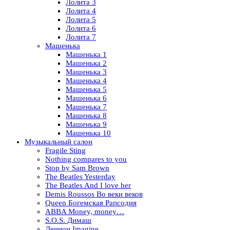
Лолита 3
Лолита 4
Лолита 5
Лолита 6
Лолита 7
Машенька
Машенька 1
Машенька 2
Машенька 3
Машенька 4
Машенька 5
Машенька 6
Машенька 7
Машенька 8
Машенька 9
Машенька 10
Музыкальный салон
Fragile Sting
Nothing compares to you
Stop by Sam Brown
The Beatles Yesterday
The Beatles And I love her
Demis Roussos Во веки веков
Queen Богемская Рапсодия
ABBA Money, money…
S.O.S. Димаш
Леннон Imagine