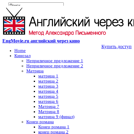
EngMovie.ru английский через кино
Купить доступ
Home
Кинозал
Неприличное предложение 1
Неприличное предложение 2
Матрица
матрица 1
матрица 2
матрица 3
матрица 4
матрица 5
матрица 6
Матрица 7
Матрица 8
матрица 9 (финал)
Конец романа
Конец романа 1
конец романа 2