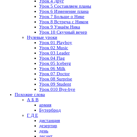
Урок 4 Друг
Урок 5 Составляем планы
Урок 6 Изменение плана
Урок 7 Больше о Нике
Урок 8 Встреча с Ником
Урок 9 Узнаём Ника
Урок 10 Скучный вечер
Нулевые уроки
Урок 01 Playboy
Урок 02 Music
Урок 03 Leader
Урок 04 Flag
Урок 05 Iceberg
Урок 06 Milk
Урок 07 Doctor
Урок 08 Surprise
Урок 09 Student
Урок 010 Bye-bye
Похожие слова
А Б В
армия
Бутерброд
Г Д Е
дистанция
дезертир
день
десант