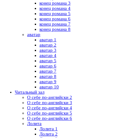
конец романа 3
конец романа 4
конец романа 5
конец романа 6
конец романа 7
конец романа 8
аватар
аватар 1
аватар 2
аватар 3
аватар 4
аватар 5
аватар 6
аватар 7
аватар 8
аватар 9
аватар 10
Читальный зал
О себе по-английски 2
О себе по-английски 3
О себе по-английски 4
О себе по-английски 5
О себе по-английски 6
Лолита
Лолита 1
Лолита 2