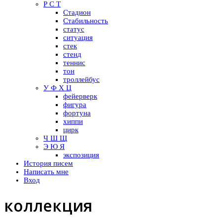
Р С Т
Стадион
Стабильность
статус
ситуация
стек
стенд
теннис
тон
троллейбус
У Ф Х Ц
фейерверк
фигура
фортуна
хиппи
цирк
Ч Ш Щ
Э Ю Я
экспозиция
История писем
Написать мне
Вход
коллекция