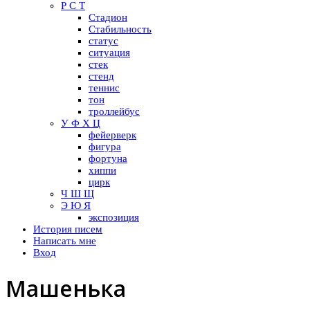
Р С Т
Стадион
Стабильность
статус
ситуация
стек
стенд
теннис
тон
троллейбус
У Ф Х Ц
фейерверк
фигура
фортуна
хиппи
цирк
Ч Ш Щ
Э Ю Я
экспозиция
История писем
Написать мне
Вход
Машенька