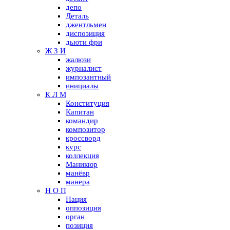
депо
Деталь
джентльмен
диспозиция
дьюти фри
Ж З И
жалюзи
журналист
импозантный
инициалы
К Л М
Конституция
Капитан
командир
композитор
кроссворд
курс
коллекция
Маникюр
манёвр
манера
Н О П
Нация
оппозиция
орган
позиция