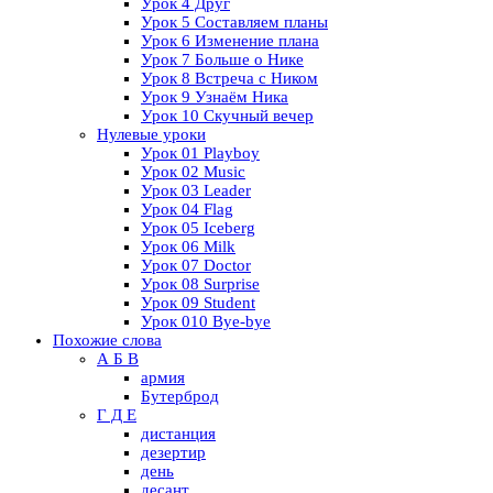
Урок 4 Друг
Урок 5 Составляем планы
Урок 6 Изменение плана
Урок 7 Больше о Нике
Урок 8 Встреча с Ником
Урок 9 Узнаём Ника
Урок 10 Скучный вечер
Нулевые уроки
Урок 01 Playboy
Урок 02 Music
Урок 03 Leader
Урок 04 Flag
Урок 05 Iceberg
Урок 06 Milk
Урок 07 Doctor
Урок 08 Surprise
Урок 09 Student
Урок 010 Bye-bye
Похожие слова
А Б В
армия
Бутерброд
Г Д Е
дистанция
дезертир
день
десант