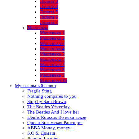
Лолита 3
Лолита 4
Лолита 5
Лолита 6
Лолита 7
Машенька
Машенька 1
Машенька 2
Машенька 3
Машенька 4
Машенька 5
Машенька 6
Машенька 7
Машенька 8
Машенька 9
Машенька 10
Музыкальный салон
Fragile Sting
Nothing compares to you
Stop by Sam Brown
The Beatles Yesterday
The Beatles And I love her
Demis Roussos Во веки веков
Queen Богемская Рапсодия
ABBA Money, money…
S.O.S. Димаш
Леннон Imagine