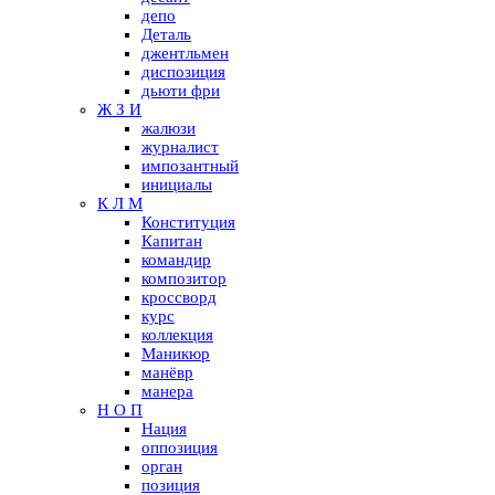
депо
Деталь
джентльмен
диспозиция
дьюти фри
Ж З И
жалюзи
журналист
импозантный
инициалы
К Л М
Конституция
Капитан
командир
композитор
кроссворд
курс
коллекция
Маникюр
манёвр
манера
Н О П
Нация
оппозиция
орган
позиция