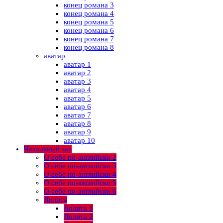
конец романа 3
конец романа 4
конец романа 5
конец романа 6
конец романа 7
конец романа 8
аватар
аватар 1
аватар 2
аватар 3
аватар 4
аватар 5
аватар 6
аватар 7
аватар 8
аватар 9
аватар 10
Читальный зал
О себе по-английски 2
О себе по-английски 3
О себе по-английски 4
О себе по-английски 5
О себе по-английски 6
Лолита
Лолита 1
Лолита 2