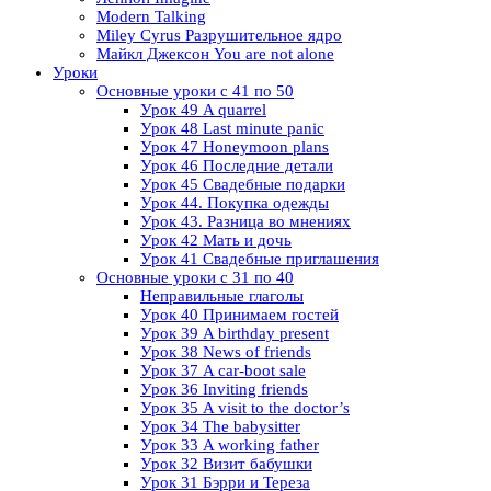
Modern Talking
Miley Cyrus Разрушительное ядро
Майкл Джексон You are not alone
Уроки
Основные уроки с 41 по 50
Урок 49 A quarrel
Урок 48 Last minute panic
Урок 47 Honeymoon plans
Урок 46 Последние детали
Урок 45 Свадебные подарки
Урок 44. Покупка одежды
Урок 43. Разница во мнениях
Урок 42 Мать и дочь
Урок 41 Свадебные приглашения
Основные уроки с 31 по 40
Неправильные глаголы
Урок 40 Принимаем гостей
Урок 39 A birthday present
Урок 38 News of friends
Урок 37 A car-boot sale
Урок 36 Inviting friends
Урок 35 A visit to the doctor’s
Урок 34 The babysitter
Урок 33 A working father
Урок 32 Визит бабушки
Урок 31 Бэрри и Тереза