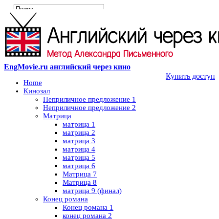
EngMovie.ru английский через кино
Купить доступ
Home
Кинозал
Неприличное предложение 1
Неприличное предложение 2
Матрица
матрица 1
матрица 2
матрица 3
матрица 4
матрица 5
матрица 6
Матрица 7
Матрица 8
матрица 9 (финал)
Конец романа
Конец романа 1
конец романа 2