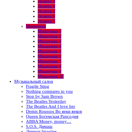
Лолита 3
Лолита 4
Лолита 5
Лолита 6
Лолита 7
Машенька
Машенька 1
Машенька 2
Машенька 3
Машенька 4
Машенька 5
Машенька 6
Машенька 7
Машенька 8
Машенька 9
Машенька 10
Музыкальный салон
Fragile Sting
Nothing compares to you
Stop by Sam Brown
The Beatles Yesterday
The Beatles And I love her
Demis Roussos Во веки веков
Queen Богемская Рапсодия
ABBA Money, money…
S.O.S. Димаш
Леннон Imagine