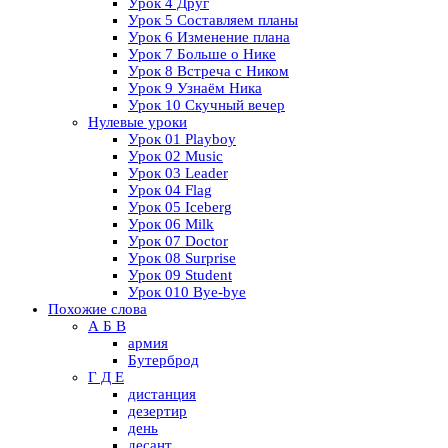
Урок 4 Друг
Урок 5 Составляем планы
Урок 6 Изменение плана
Урок 7 Больше о Нике
Урок 8 Встреча с Ником
Урок 9 Узнаём Ника
Урок 10 Скучный вечер
Нулевые уроки
Урок 01 Playboy
Урок 02 Music
Урок 03 Leader
Урок 04 Flag
Урок 05 Iceberg
Урок 06 Milk
Урок 07 Doctor
Урок 08 Surprise
Урок 09 Student
Урок 010 Bye-bye
Похожие слова
А Б В
армия
Бутерброд
Г Д Е
дистанция
дезертир
день
десант