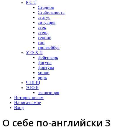
Р С Т
Стадион
Стабильность
статус
ситуация
стек
стенд
теннис
тон
троллейбус
У Ф Х Ц
фейерверк
фигура
фортуна
хиппи
цирк
Ч Ш Щ
Э Ю Я
экспозиция
История писем
Написать мне
Вход
О себе по-английски 3