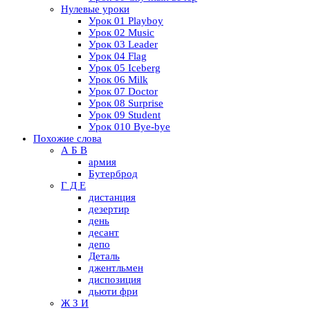
Нулевые уроки
Урок 01 Playboy
Урок 02 Music
Урок 03 Leader
Урок 04 Flag
Урок 05 Iceberg
Урок 06 Milk
Урок 07 Doctor
Урок 08 Surprise
Урок 09 Student
Урок 010 Bye-bye
Похожие слова
А Б В
армия
Бутерброд
Г Д Е
дистанция
дезертир
день
десант
депо
Деталь
джентльмен
диспозиция
дьюти фри
Ж З И