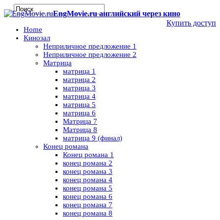
EngMovie.ru английский через кино
Купить доступ
Home
Кинозал
Неприличное предложение 1
Неприличное предложение 2
Матрица
матрица 1
матрица 2
матрица 3
матрица 4
матрица 5
матрица 6
Матрица 7
Матрица 8
матрица 9 (финал)
Конец романа
Конец романа 1
конец романа 2
конец романа 3
конец романа 4
конец романа 5
конец романа 6
конец романа 7
конец романа 8