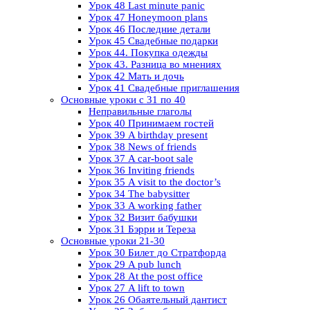
Урок 48 Last minute panic
Урок 47 Honeymoon plans
Урок 46 Последние детали
Урок 45 Свадебные подарки
Урок 44. Покупка одежды
Урок 43. Разница во мнениях
Урок 42 Мать и дочь
Урок 41 Свадебные приглашения
Основные уроки с 31 по 40
Неправильные глаголы
Урок 40 Принимаем гостей
Урок 39 A birthday present
Урок 38 News of friends
Урок 37 A car-boot sale
Урок 36 Inviting friends
Урок 35 A visit to the doctor’s
Урок 34 The babysitter
Урок 33 A working father
Урок 32 Визит бабушки
Урок 31 Бэрри и Тереза
Основные уроки 21-30
Урок 30 Билет до Стратфорда
Урок 29 A pub lunch
Урок 28 At the post office
Урок 27 A lift to town
Урок 26 Обаятельный дантист