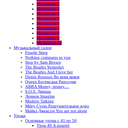
Машенька 2
Машенька 3
Машенька 4
Машенька 5
Машенька 6
Машенька 7
Машенька 8
Машенька 9
Машенька 10
Музыкальный салон
Fragile Sting
Nothing compares to you
Stop by Sam Brown
The Beatles Yesterday
The Beatles And I love her
Demis Roussos Во веки веков
Queen Богемская Рапсодия
ABBA Money, money…
S.O.S. Димаш
Леннон Imagine
Modern Talking
Miley Cyrus Разрушительное ядро
Майкл Джексон You are not alone
Уроки
Основные уроки с 41 по 50
Урок 49 A quarrel