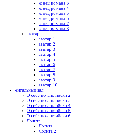
конец романа 3
конец романа 4
конец романа 5
конец романа 6
конец романа 7
конец романа 8
аватар
аватар 1
аватар 2
аватар 3
аватар 4
аватар 5
аватар 6
аватар 7
аватар 8
аватар 9
аватар 10
Читальный зал
О себе по-английски 2
О себе по-английски 3
О себе по-английски 4
О себе по-английски 5
О себе по-английски 6
Лолита
Лолита 1
Лолита 2