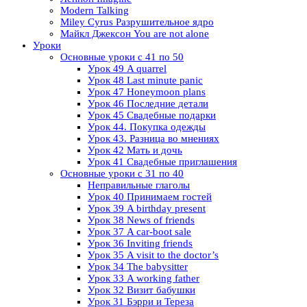
Modern Talking
Miley Cyrus Разрушительное ядро
Майкл Джексон You are not alone
Уроки
Основные уроки с 41 по 50
Урок 49 A quarrel
Урок 48 Last minute panic
Урок 47 Honeymoon plans
Урок 46 Последние детали
Урок 45 Свадебные подарки
Урок 44. Покупка одежды
Урок 43. Разница во мнениях
Урок 42 Мать и дочь
Урок 41 Свадебные приглашения
Основные уроки с 31 по 40
Неправильные глаголы
Урок 40 Принимаем гостей
Урок 39 A birthday present
Урок 38 News of friends
Урок 37 A car-boot sale
Урок 36 Inviting friends
Урок 35 A visit to the doctor’s
Урок 34 The babysitter
Урок 33 A working father
Урок 32 Визит бабушки
Урок 31 Бэрри и Тереза