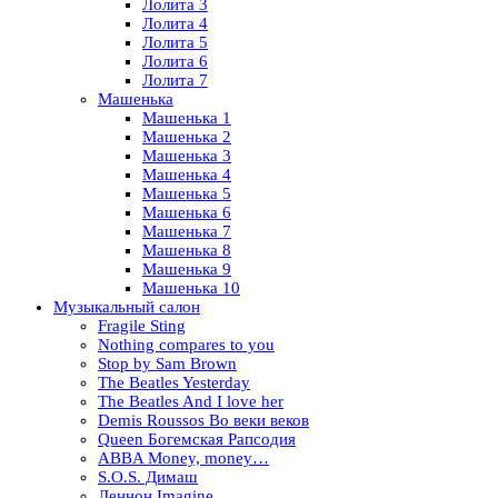
Лолита 3
Лолита 4
Лолита 5
Лолита 6
Лолита 7
Машенька
Машенька 1
Машенька 2
Машенька 3
Машенька 4
Машенька 5
Машенька 6
Машенька 7
Машенька 8
Машенька 9
Машенька 10
Музыкальный салон
Fragile Sting
Nothing compares to you
Stop by Sam Brown
The Beatles Yesterday
The Beatles And I love her
Demis Roussos Во веки веков
Queen Богемская Рапсодия
ABBA Money, money…
S.O.S. Димаш
Леннон Imagine