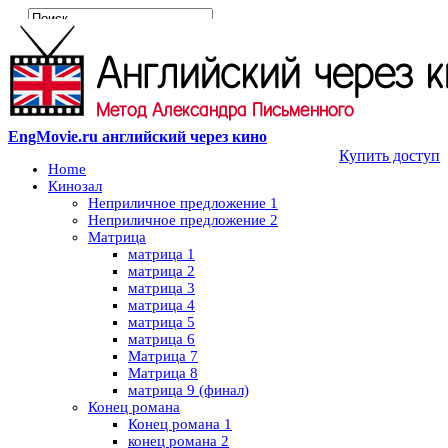
EngMovie.ru английский через кино
Купить доступ
Home
Кинозал
Неприличное предложение 1
Неприличное предложение 2
Матрица
матрица 1
матрица 2
матрица 3
матрица 4
матрица 5
матрица 6
Матрица 7
Матрица 8
матрица 9 (финал)
Конец романа
Конец романа 1
конец романа 2