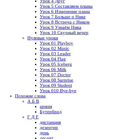
Урок 4 Друг
Урок 5 Составляем планы
Урок 6 Изменение плана
Урок 7 Больше о Нике
Урок 8 Встреча с Ником
Урок 9 Узнаём Ника
Урок 10 Скучный вечер
Нулевые уроки
Урок 01 Playboy
Урок 02 Music
Урок 03 Leader
Урок 04 Flag
Урок 05 Iceberg
Урок 06 Milk
Урок 07 Doctor
Урок 08 Surprise
Урок 09 Student
Урок 010 Bye-bye
Похожие слова
А Б В
армия
Бутерброд
Г Д Е
дистанция
дезертир
день
десант