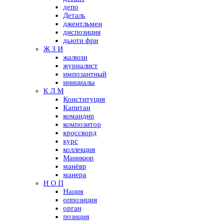
депо
Деталь
джентльмен
диспозиция
дьюти фри
Ж З И
жалюзи
журналист
импозантный
инициалы
К Л М
Конституция
Капитан
командир
композитор
кроссворд
курс
коллекция
Маникюр
манёвр
манера
Н О П
Нация
оппозиция
орган
позиция