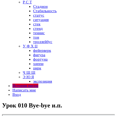
Р С Т
Стадион
Стабильность
статус
ситуация
стек
стенд
теннис
тон
троллейбус
У Ф Х Ц
фейерверк
фигура
фортуна
хиппи
цирк
Ч Ш Щ
Э Ю Я
экспозиция
История писем
Написать мне
Вход
Урок 010 Bye-bye и.п.